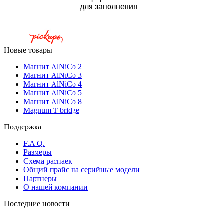
для заполнения
Новые товары
Магнит AlNiCo 2
Магнит AlNiCo 3
Магнит AlNiCo 4
Магнит AlNiCo 5
Магнит AlNiCo 8
Magnum T bridge
Поддержка
F.A.Q.
Размеры
Схема распаек
Общий прайс на серийные модели
Партнеры
О нашей компании
Последние новости