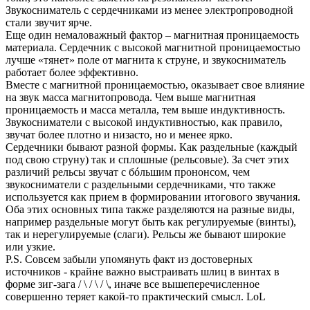
Звукосниматель с сердечниками из менее электропроводной
стали звучит ярче.
Еще один немаловажный фактор – магнитная проницаемость
материала. Сердечник с высокой магнитной проницаемостью
лучше «тянет» поле от магнита к струне, и звукосниматель
работает более эффективно.
Вместе с магнитной проницаемостью, оказывает свое влияние
на звук масса магнитопровода. Чем выше магнитная
проницаемость и масса металла, тем выше индуктивность.
Звукосниматели с высокой индуктивностью, как правило,
звучат более плотно и низасто, но и менее ярко.
Сердечники бывают разной формы. Как раздельные (каждый
под свою струну) так и сплошные (рельсовые). За счет этих
различий рельсы звучат с бóльшим прононсом, чем
звукосниматели с раздельными сердечниками, что также
используется как прием в формировании итогового звучания.
Оба этих основных типа также разделяются на разные виды,
например раздельные могут быть как регулируемые (винты),
так и нерегулируемые (слаги). Рельсы же бывают широкие
или узкие.
P.S. Совсем забыли упомянуть факт из достоверных
источников - крайне важно выстраивать шлиц в винтах в
форме зиг-зага / \ / \ / \, иначе все вышеперечисленное
совершенно теряет какой-то практический смысл. LoL