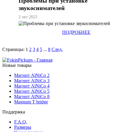
Проблемы при установке
звукоснимателей
2 окт 2023
ПОДРОБНЕЕ
Страницы:
1
2
3
4
5
...
8
След.
Новые товары
Магнит AlNiCo 2
Магнит AlNiCo 3
Магнит AlNiCo 4
Магнит AlNiCo 5
Магнит AlNiCo 8
Magnum T bridge
Поддержка
F.A.Q.
Размеры