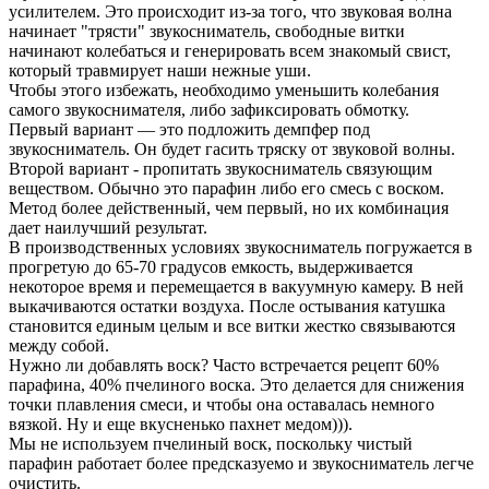
усилителем. Это происходит из-за того, что звуковая волна
начинает "трясти" звукосниматель, свободные витки
начинают колебаться и генерировать всем знакомый свист,
который травмирует наши нежные уши.
Чтобы этого избежать, необходимо уменьшить колебания
самого звукоснимателя, либо зафиксировать обмотку.
Первый вариант — это подложить демпфер под
звукосниматель. Он будет гасить тряску от звуковой волны.
Второй вариант - пропитать звукосниматель связующим
веществом. Обычно это парафин либо его смесь с воском.
Метод более действенный, чем первый, но их комбинация
дает наилучший результат.
В производственных условиях звукосниматель погружается в
прогретую до 65-70 градусов емкость, выдерживается
некоторое время и перемещается в вакуумную камеру. В ней
выкачиваются остатки воздуха. После остывания катушка
становится единым целым и все витки жестко связываются
между собой.
Нужно ли добавлять воск? Часто встречается рецепт 60%
парафина, 40% пчелиного воска. Это делается для снижения
точки плавления смеси, и чтобы она оставалась немного
вязкой. Ну и еще вкусненько пахнет медом))).
Мы не используем пчелиный воск, поскольку чистый
парафин работает более предсказуемо и звукосниматель легче
очистить.