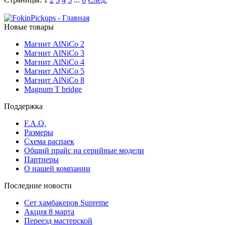
Новые товары
Магнит AlNiCo 2
Магнит AlNiCo 3
Магнит AlNiCo 4
Магнит AlNiCo 5
Магнит AlNiCo 8
Magnum T bridge
Поддержка
F.A.Q.
Размеры
Схема распаек
Общий прайс на серийные модели
Партнеры
О нашей компании
Последние новости
Сет хамбакеров Supreme
Акция 8 марта
Переезд мастерской