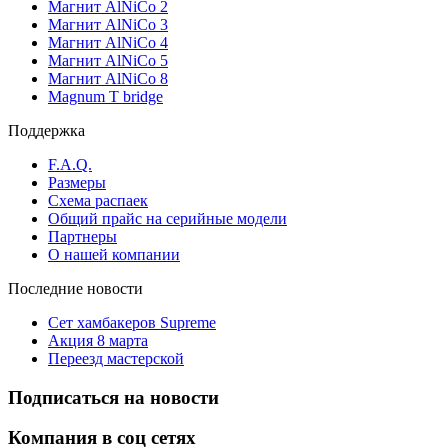
Магнит AlNiCo 2
Магнит AlNiCo 3
Магнит AlNiCo 4
Магнит AlNiCo 5
Магнит AlNiCo 8
Magnum T bridge
Поддержка
F.A.Q.
Размеры
Схема распаек
Общий прайс на серийные модели
Партнеры
О нашей компании
Последние новости
Сет хамбакеров Supreme
Акция 8 марта
Переезд мастерской
Подписаться на новости
Компания в соц сетях