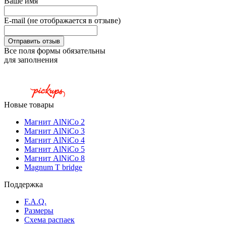
Ваше имя
E-mail (не отображается в отзыве)
Все поля формы обязательны
для заполнения
Новые товары
Магнит AlNiCo 2
Магнит AlNiCo 3
Магнит AlNiCo 4
Магнит AlNiCo 5
Магнит AlNiCo 8
Magnum T bridge
Поддержка
F.A.Q.
Размеры
Схема распаек