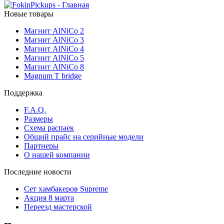
Новые товары
Магнит AlNiCo 2
Магнит AlNiCo 3
Магнит AlNiCo 4
Магнит AlNiCo 5
Магнит AlNiCo 8
Magnum T bridge
Поддержка
F.A.Q.
Размеры
Схема распаек
Общий прайс на серийные модели
Партнеры
О нашей компании
Последние новости
Сет хамбакеров Supreme
Акция 8 марта
Переезд мастерской